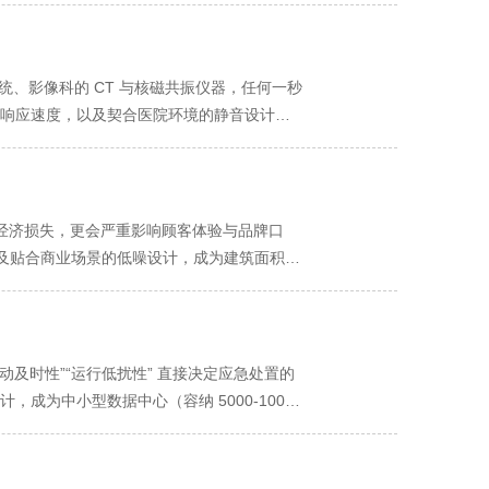
与低噪音变频风机，在保证每小时 1500m³
运营成本，完美契合酒店 “高效节能” 的发
 质量认证与 ISO14001 环境认证，每
弱噪音；排气端搭载蜂窝式四级消音器，将排
要求远超其他场景，传统 1100KW 发电机
成 2000 小时连续高负荷运转测试，确保动
 52 分贝，与图书馆环境噪音相当 —— 安装
—— 尤其是深夜时段，轻微噪音都可能引发住
 - 40℃至 60℃的极端温湿度环境中进行
统、影像科的 CT 与核磁共振仪器，任何一秒
急供电过程更 “安静”，也更 “安心”。
防腐蚀钢板（适配酒店潮湿的地下环境），中层填
全球联保服务，国内设有 30 余个售后服
应急响应速度，以及契合医院环境的静音设计，
底座之间安装空气弹簧减震器，相比传统橡胶减震
该发电机平均无故障运行时间超 3500 小时，
医院静谧的诊疗与休养环境。 中大功率的精准
风系统采用螺旋式消音风道与低噪音变频风机，
赋予设备极强的场景适配能力，满足多元高负荷需
的负荷需求既分散又关键：ICU 病房（含呼吸
音器，将排气噪音从 105 分贝降至 68 分
辅助系统（压缩空气站、冷却水泵、仓储冷
命的 “核心电力区”；手术室（含麻醉机、手术
分贝，与正常卧室环境噪音相当，住客几乎察
班次、临时启动备用设备导致负荷攀升至
（生化分析仪、血球计数仪）的负荷约 250KW-
经济损失，更会严重影响顾客体验与品牌口
线停机。在商业综合体场景中，商场照明、中央空
沃 1250KW 静音型发电机的额定功率可精准
能，以及贴合商业场景的低噪设计，成为建筑面积超
1600KW，设备 1000KW-1800KW 的功
0KW，设备也能通过智能功率补偿技术稳定输
000KW-1800KW 的功率段覆盖，精准
联运行，可根据场景负荷增长灵活扩展总功率至
电风险，又避免了 “大马拉小车” 的能源浪
差异：工作日非高峰时段，商场零售区照明、基
。医院断电后，黄金恢复时间需控制在 10 秒
厨设备满负荷运转（如烤箱、冰柜、排风扇）、
命。沃尔沃 1250KW 静音型发电机搭载自
油发电机的额定功率可完全覆盖这一峰值需求，避
及时性”“运行低扰性” 直接决定应急处置的
旦检测到市政电压低于额定值 85% 或完全断
临时增设的舞台灯光、音响、LED 大屏等设
成为中小型数据中心（容纳 5000-10000
箱 350L + 备用油箱 250L），满负荷
压稳定在 ±0.8% 以内，确保活动顺利进行。这
大功率的精准覆盖，是该发电机适配数据中心备
对多数市政电网抢修周期（如暴雨、线路故障导致
费，完美契合商业综合体对供电 “高效适配” 的需
平均功耗 300W 计算，5000 台服务器
求极高：零售区 POS 机若因电压波动停
加上机房空调（维持恒温恒湿）、UPS 系统充