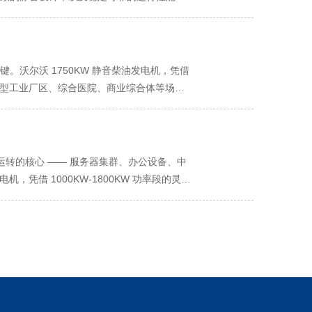
搭载自主研发的 D16 系列高性能柴油发动
园区内某机械配件厂突然启动一台 200KW
机与螺旋式消音风道，风噪控制在 45 分贝
中大功率主力设备，沃尔沃 1300KW 静
极端环境下正常启动；发电机定子绕组采用 H 级
稳定，大限度减少供电问题对生产的干扰。
运行时，距离设备 20 米处噪音值仅为 52
- 会议 - 休闲” 全链条：客房区域（空调、
设备故障维修频次，降低用户停机损失。在运维
则聚焦商业运营成本控制，通过技术创新降低能
餐厅后厨灶具、西餐厅冷藏柜、宴会厅备餐设备）
户运维人员经过简单培训即可完成日常检查与
系统，燃油转化率高达 45%，较同功率段普
要活动时，负荷约 200KW-250KW；再加
。沃尔沃 1750KW 静音柴油发电机，凭借
压力、水温、燃油剩余量等 15 项关键参
 5 万元；同时，发动机配备智能电子控制单元
00KW 静音型发电机的额定功率可完全覆盖这
为大型工业厂区、综合医院、商业综合体等场所
，实现 “运维管理省心”。
，ECU 自动减少燃油注入量，避免空转浪费；
0KW，也能通过智能功率补偿技术稳定输出，避
需求提供可靠保障。 1000KW-
 “按需供能” 的高效模式，让发电机在全功率
荷增至 1300KW-1400KW，设备还
异显著，而沃尔沃 1750KW 静音柴油发电机
场景支撑” 优势。 静音运行设计是该发电机契合
器人、涂装系统）与关键辅助设施（压缩空气
客对居住静谧性要求极高 —— 客房内噪音需
荷短暂升至 1750KW，也能通过智能功率补
转的核心 —— 服务器集群、办公设备、中
上的运行噪音，即便安装在地下设备间，也可能通
中，ICU 病房（呼吸机、心电监护仪）、手
凭借 1000KW-1800KW 功率段的灵活
用三层复合隔音结构，外层为 3mm 厚防腐蚀
W，该发电机可快速启动支撑，保障生命救治设备
既满足全场景用电需求，又守护安静专注的办
，可隔绝 90% 以上的机械噪音；发动机与
负荷约 1200KW-1500KW，设备也
商业办公场所的用电需求呈现显著的时段性与场景性
类噪音穿透力强，是影响客房环境的主要因
W-1800KW 功率段中极具竞争力，无需针对
的总用电负荷约 900KW-1100KW；若遇
将风噪控制在 42 分贝以下；排风系统配备静
急场景环境的核心差异化优势。应急场景往往对
至 1100KW-1200KW，沃尔沃
 分贝以下。实际测试显示，即便发电机满负荷运
音污染，传统 1750KW 柴油发电机运行
扩大规模，负荷短暂增至 1200KW-
备运行；宴会厅、大堂等区域更是无噪音干
序。沃尔沃通过 “五重深度降噪技术” 攻克
无需立即更换供电设备，大幅降低办公场所扩容成
，中层填充高密度吸音棉（降噪系数达
用电高峰补充供电缓解电网压力，完美契合商