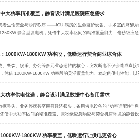
这类噪音穿透力强，是影响环境的主要因素）；进风系统采用螺旋式消音风道
省能耗，用电高峰时补充供电缓解电网压力，既保障持续供电，又降低酒店
尔沃在发动机研发与制造领域拥有超过百年经验，其生产体系通过 ISO9001
控制在 45 分贝以下；排风系统配备静音百叶窗，通过气流导向进一步削
店场景的核心差异化优势，真正实现 “供电不扰住客”。酒店对居住静谧性的
电机：中大功率精准覆盖，静音设计满足医院应急需求
核心部件到整机组装，都经过多轮严苛检测：自主研发的 D16 系列发动机需完
以下。实际测试显示，即便发电机满负荷运行，距离设备 20 米处的噪音值仅为
安装在地下设备间，噪音也可能通过墙体、管道传导至客房，影响住客休息 
过匝间耐压、对地绝缘等 12 项电气性能测试，保障用电安全；整机还需在
者生命安全与诊疗秩序 ——ICU 病房的生命监护设备、手术室的麻醉系
行声音；部署在商业综合体或工业厂区时，也不会对周边环境造成干扰，让应
技术” 攻克这一痛点：机身采用三层复合隔音结构，外层为 2.5mm 厚
高温、沿海高湿等不同地域工况下均能可靠运行。此外，沃尔沃为该设备提供
1250KW 静音型发电机，凭借中大功率区间的精准覆盖能力、毫秒级
），内层为多孔陶瓷吸音材料，可隔绝 88% 以上的机械噪音；发动机与
 小时现场维修，解决用户对大功率设备 “售后难” 的顾虑。从市场反馈来看，
场所的核心应急供电设备，既保障断电时核心医疗设备持续运转，又守护
削减低频共振噪音（这类噪音穿透力强，是影响客房环境的主要因素）；进
备长期稳定运行的 “坚实后盾”。 1000KW-1800KW 的功率覆盖，
核心前提。大型医院的应急用电呈现 “高刚需、多区域” 特点，不同科室
散热需求的同时，将风噪控制在 45 分贝以下；排气系统配备阻抗复合式三级消
件厂、电子设备厂），核心生产线（数控机床、注塑机、装配流水线）与
机：1000KW-1800KW 功率段，低噪运行契合商业综合体
监护室（NICU）的总负荷约 300KW-350KW，这是保障危重患者生
满负荷运行，距离设备近的客房（通常位于地上一层）内噪音值仅为 38 
-1400KW，该发电机的额定功率可精准覆盖，即便遇到订单旺季增加生产
，负荷约 200KW-250KW；影像科（CT、MRI、DR 设备）与检验科
物、餐饮、娱乐、办公等多元业态运转的核心，突发断电不仅会造成直接
音扰眠” 的顾虑。
技术瞬间响应，维持电压稳定在 ±0.8% 以内，避免因供电不足造成生产
消防应急照明及电梯，整体应急总负荷稳定在 1000KW-1200KW。沃尔
电机，凭借 1000KW-1800KW 功率段的灵活覆盖能力、稳定的供电性
W-1300KW，若举办大型促销活动增设临时用电设备，负荷可升至 1400KW-
— 如突发公共卫生事件需临时增设 2 间应急病房，负荷短暂升至 125
备用供电的优选设备，既保障全业态用电需求，又守护静谧舒适的消费环境。 1
续性，又避免 “大马拉小车” 的能源浪费。此外，该发电机支持多台并
这种 “刚好够用且留有余量” 的功率设计，既杜绝了 “小马拉大车” 的供
 的用电负荷特点。大型商业综合体的用电需求呈现显著的时段性与场景性
、商业综合体业态升级等长期发展需求，实现 “一次投入，持续适配”。
高效” 的需求。 毫秒级应急响应性能，是该发电机守护患者生命安全的关键
机：中大功率供电优选，静音设计满足数据中心备用需求
负荷约 900KW-1100KW；周末或节假日客流高峰时，随着餐饮区后
者的呼吸机停转可能导致缺氧，手术室的体外循环机中断会直接威胁手术患者生
，总负荷会攀升至 1400KW-1550KW，沃尔沃 1550KW 静音柴
据丢失、业务停摆甚至巨额经济损失，备用供电设备的 “功率适配性”“启动
电力监控系统实时联动，通过电压监测模块每秒采集 30 次供电数据，一
业等尴尬场景。若商业综合体举办大型促销活动、明星见面会等特殊活动，
机，凭借中大功率区间的精准覆盖、毫秒级应急响应与契合机房环境的静音设计，
到额定输出功率的全过程，实现 “无缝切换”。同时，设备配备双燃油箱设计（主油
0KW，设备 1000KW-1800KW 的功率扩展能力可动态补偿输出，维持电
筑牢数据安全的电力防线，又避免传统备用设备对机房环境的干扰。 中
若搭配医院预留的外部储油装置，续航时间可延长至 24 小时以上，足以应
势，既避免了 “小马拉大车” 的供电风险，又杜绝了 “大马拉小车” 的能源浪
电需求呈现 “高稳定、高集中” 特点：服务器集群是核心负荷，按每台服务器
，为医院争取充足的应急处置时间，大限度降低断电对患者的影响。
业综合体全业态连续运转的核心支撑。商业综合体各业态对供电稳定性的要
：1000KW-1800KW 功率覆盖，低噪运行让供电更省心
务器负载率通常维持在 70%-80%，实际功耗约 1050KW-1200KW；