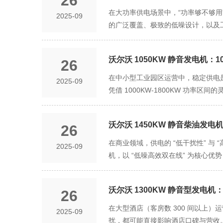
26
机，会导致收银队列拥堵，引发顾客
电、监控安防设备等辅助负荷，整体备用
在大功率供电场景中，“功率够不够用”“
2025-09
片卡顿甚至中断，严重影响观影体验。
服务器突发高负载（如电商大促期间负
的广泛覆盖、极致的低噪设计，以及
轮增压系统，燃油燃烧效率高达 45%
发服务器宕机保护。此外，该发电机支持
元需求，又以低噪运行消除环境干扰，
夏季高温环境下长时间满负荷运行，
需更换核心设备，完美契合数据中心 
“全适配” 保障，让用户无需担忧
击，确保零售、餐饮、娱乐等各业态
数据中心对供电中断的容忍度极低 —
沃尔沃 1050KW 静音发电机：
26
（压缩空气站、冷却水泵）的总用电负荷
时数据的业务（如金融交易、在线服务
次，负荷短暂升至 1650KW，也
在中小型工业园区运营中，稳定供电是
2025-09
通过电压监测模块每秒采集 50 次供
柜及影院设备的总负荷约 1200KW-1
凭借 1000KW-1800KW 功
程，配合 UPS 的毫秒级切换，实现 
间可轻松应对，既保障商业运营连续，
企业）的优选供电设备，既满足园内企
用油箱 300L），满负荷运行时续航
3000KW 以上，适配工厂产能扩
“分散且波动” 的用电负荷特点。中
导致的长时间市电中断（通常电网抢修
心”。 低噪运行设计，为用户营造 “
沃尔沃 1450KW 静音柴油发电
26
企业（流水线、检测设备）、机械配
与沟通效率，在商业、医疗等敏感场
统、办公楼）的总用电负荷约 800KW
在商业领域，供电的 “低干扰性” 与
2025-09
严重干扰患者休息康复。沃尔沃通过 
额定功率可完全覆盖，避免因功率不足导
机，以 “低噪高效双在线” 为核心优
（降噪系数达 0.92），内层为多
1000KW-1800KW 的功率扩展
足商业全时段用电需求，又能以低噪守
递量降低 80%，大幅削减低频共
活扩展” 的优势，完美契合中小型工
核心竞争力，从 “环境体验” 与 “
1500m³ 进风量满足散热需求的
连续生产的关键支撑。中小型工业园
沃尔沃 1300KW 静音型发
26
住客静谧休息体验，会展中心需维持商
器，将排气噪音从 118 分贝降至 
1050KW 静音发电机搭载自主研发
沃尔沃通过 “五重深度降噪技术” 
在大型酒店（客房数 300 间以上
2025-09
相当，既能满足工业厂区噪音标准，也
定性较同功率段普通发电机提升 25
高密度吸音棉（降噪系数达 0.92
扰，都可能直接影响酒店口碑与营收。