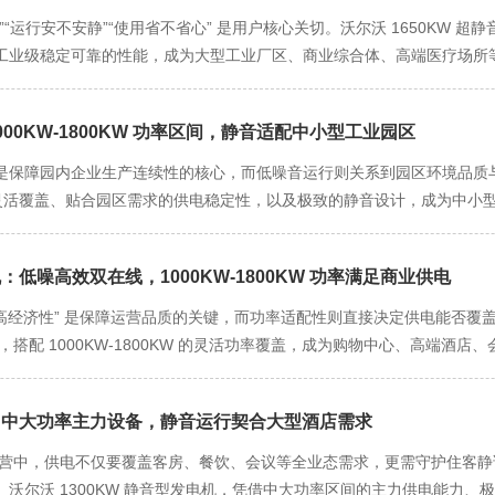
不满；餐饮区冷柜若断电超过 1 小时，生鲜食材可能变质，造成数万元
供电需求稳定在 1200KW-1300KW。沃尔沃 1350KW 静音发电
运行安不安静”“使用省不省心” 是用户核心关切。沃尔沃 1650KW 超静音发
沃尔沃 1550KW 静音柴油发电机搭载自主研发的 D16 系列高性能
载率升至 90%），导致总功耗短暂攀升至 1350KW，设备也能通过
工业级稳定可靠的性能，成为大型工业厂区、商业综合体、高端医疗场所
，连续运行稳定性较同功率段普通发电机提升 25%；发电机定子绕组采用 
多台并联运行，若数据中心后期扩容至 15000 台服务器，可通过增加机
更以省心的使用体验降低运维压力，全方位解决用户供电顾虑。 1000KW
也不易出现绝缘老化导致的供电波动。同时，设备配备沃尔沃专利的励磁
“渐进式扩容” 的发展节奏，成为中大功率备用供电的理想选择。 毫秒
负荷缺口。对于大型制造厂区（如重型机械厂、汽车整车厂），核心生产线
设备均能正常运转，大限度减少供电问题对商业运营的影响。
— 根据行业标准，核心业务供电中断时间需控制在 150ms 以内，超
1000KW-1800KW 功率区间，静音适配中小型工业园区
常达 1400KW-1600KW，沃尔沃 1650KW 超静音发电机的额定
）会直接停摆。沃尔沃 1350KW 静音发电机搭载自主研发的智能应急启
能通过智能功率补偿技术稳定输出，避免因供电不足导致生产线停机。在商
保障园内企业生产连续性的核心，而低噪音运行则关系到园区环境品质与周
电数据，一旦检测到市电中断或电压骤降（低于额定值 90%），能在 8-10
500KW，若举办大型促销活动增设临时用电设备，负荷可升至 1600KW-1700
率区间的灵活覆盖、贴合园区需求的供电稳定性，以及极致的静音设计，成为中小型
“市电 - UPS - 发电机” 的无缝衔接，确保服务器集群无感知过渡。同时，
又避免 “大马拉小车” 的能源浪费。此外，该发电机支持多台并联运行
业多元用电需求，又守护园区安静宜居的生产生活环境。 1000KW-18
可达 14-16 小时，若搭配数据中心的外部储油装置，续航时间可延长至 
张、商业综合体业态升级等长期需求，一次投入即可满足未来发展，从源头上
小型工业园区内企业类型多样，用电需求呈现差异化与时段性：以入驻 15
周期为 12-24 小时），为数据迁移、业务切换争取充足时间。
无干扰” 环境，让供电过程更安心。传统 1650KW 发电机运行噪音常超 
机：低噪高效双在线，1000KW-1800KW 功率满足商业供电
件厂（数控机床、打磨设备）、包装厂（印刷机、制袋机）等核心生产设
景，更会破坏环境体验 —— 例如商业综合体的购物区域若噪音过大，会
-1000KW；早中晚生产高峰或部分企业赶订单加班时，负荷会升至 950KW-
 “高经济性” 是保障运营品质的关键，而功率适配性则直接决定供电能否覆盖
“五重深度降噪技术” 攻克这一痛点：机身采用三层复合隔音结构，外层为
致企业生产线停机。若园区内新增 1-2 家企业或现有企业扩大产能，负荷短
势，搭配 1000KW-1800KW 的灵活功率覆盖，成为购物中心、高端
孔陶瓷吸音材料，可隔绝 90% 以上的机械噪音；发动机与底座之间安装空
能力可动态补偿输出，维持电压稳定在 ±0.8% 以内，无需立即更换供电设备，
护消费环境，以高效降低运营成本，实现商业供电 “品质与效益双优”。 
振噪音（这类噪音穿透力强，是影响环境的主要因素）；进风系统采用螺旋
业园区 “企业分批入驻、产能逐步提升” 的发展节奏，为园区长期供电提
运营成本” 双维度解决商业供电痛点。商业场所对声学环境要求严苛 —— 
同时，将风噪控制在 45 分贝以下；排风系统配备静音百叶窗，通过气流导
区内企业多为 “订单驱动型”，生产计划紧凑，供电中断可能导致订单延
电机：中大功率主力设备，静音运行契合大型酒店需求
务洽谈的安静环境，传统 1450KW 发电机 95 分贝以上的运行噪音
68 分贝以下。实际测试显示，即便发电机满负荷运行，距离设备 20 米处的
的 D13 系列高性能柴油发动机，采用高压共轨燃油喷射技术与高效涡轮增
实现低噪在线：机身采用三层复合隔音结构，外层为 3mm 厚防腐蚀钢板
）运营中，供电不仅要覆盖客房、餐饮、会议等全业态需求，更需守护住客静
能适配商业、医疗等对声学环境要求严苛的场景，让用户无需担忧噪音投诉
%；发电机定子绕组采用 F 级绝缘材料，耐温等级达 155℃，即便在夏
），内层为多孔陶瓷吸音材料，可隔绝 90% 以上的机械噪音；发动机与底
沃尔沃 1300KW 静音型发电机，凭借中大功率区间的主力供电能力