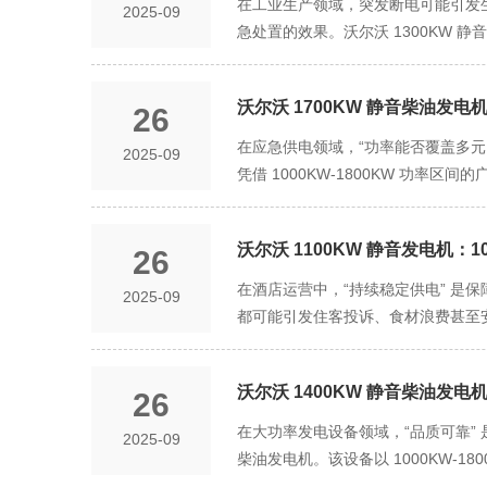
在工业生产领域，突发断电可能引发生
2025-09
急处置的效果。沃尔沃 1300KW
制造工厂、化工园区、重型机械厂等
安全防线。 作为中大功率供电核心，
沃尔沃 1700KW 静音柴油发电
26
“保障关键设备运转 + 减少损失扩
1000KW-1200KW，一旦市政
在应急供电领域，“功率能否覆盖多元
2025-09
照明、消防系统等基础负荷，整体应急需
凭借 1000KW-1800KW 
致的负荷波动（如临时启动一台 150
备，既解决了突发断电时的电力缺口，
备。此外，设备支持多台并联运行，若
配多场景应急需求的核心基础。不同应
“灵活扩展” 优势，适配工业企业长
沃尔沃 1100KW 静音发电机：
26
型机械厂、汽车整车厂），核心生产线
高 —— 例如化工企业的反应釜，
备额定功率可完全覆盖，即便临时启
在酒店运营中，“持续稳定供电” 是
2025-09
能因突然停转导致工件报废。沃尔沃 
景中，ICU 病房、手术室、影像科设
都可能引发住客投诉、食材浪费甚至安全
集 25 次供电数据，一旦检测到市政电
转，为医疗救援争取关键时间；即便是
运行性能，成为中高端酒店（尤其是拥
启动时间，为工业设备争取宝贵的 “应急
电引发顾客恐慌或生鲜商品变质。这种 
环境，让酒店供电 “不断档、不扰人”
时，若搭配工厂的外部储油罐，续航时
运行设计，是该发电机提升 “安心感
沃尔沃 1400KW 静音柴油发电机
26
景” 特点：日常运营时，客房区域（
避免因燃油不足导致应急供电中断。
大，工业厂区若临近居民区也需控制噪
光、音响、投影）的负荷约 300KW
在大功率发电设备领域，“品质可靠” 
2025-09
引发周边居民投诉。沃尔沃通过 “五
1100KW 静音发电机的额定功率可
柴油发电机。该设备以 1000KW
噪系数达 0.92），内层为多孔陶
设备也能通过 1000KW-180
设备，既以品牌品质筑牢运行根基，又以