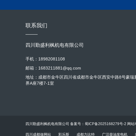
0.92），内层为多孔陶瓷吸音材料
业办公 “错峰用电、成本管控” 的
80%，大幅削减低频共振噪音（这类
公环境对声学安静度要求极高 —— 员
风量满足散热需求的同时，将风噪控
90 分贝以上，即便安装在地下设备
噪音从 118 分贝降至 68 分贝以
联系我们
术” 实现极致低噪：机身采用三层复
装在医院设备间时，病房内几乎无感
达 0.9），内层为多孔陶瓷吸音材
75%，大幅削减低频共振噪音（这
四川勤盛利枫机电有限公司
1000m³ 进风量满足散热需求的同
测试显示，即便发电机满负荷运行，
手机：18982081108
供电设备运行，完全不影响日常办公、
邮箱：1683211881@qq.com
地址：成都市金牛区四川省成都市金牛区西安中路8号豪瑞
界A座7楼7-1室
四川勤盛利枫机电有限公司 备案号：
蜀ICP备2025168279号-2
网站
四川成都做网站
彩乐斯
成都力比特
广汉柴油发电机