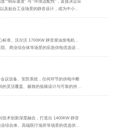
“响应速度” 与 “环境适配性”，直接决定应
能，以及贴合工业场景的静音设计，成为中小型
统应急设备的噪音干扰，为工业生产筑牢电力
需求。中小型工业企业的核心应急负荷集中在
塑设备等核心生产装置的总用电负荷约
品报废，损失可达数十万元；加上车间通风、应急
准。沃尔沃 1700KW 静音柴油发电机，
定功率可完全覆盖，即便遇到部分设备同时启动导
合医院、商业综合体等场景的应急供电优选设
 ±0.8% 以内，避免因电力波动损坏精密设
-1800KW 的功率覆盖范围，是该发电机适
换核心应急设备，充分体现中大功率供电核心的
功率区间可精准匹配：对于大型制造厂区（如重
关键支撑。工业应急场景对供电恢复速度要求极
急总负荷约 1500KW-1700KW，设
；机械加工厂的数控机床若断电，主轴卡盘可
免因供电不足造成生产线停机；在综合医院场
房、会议设备、安防系统，任何环节的供电中断
力监控系统实时联动，通过电压监测模块每秒采
作为备用电源快速启动，保障生命救治设备持续运
功率区间的灵活覆盖、极致的低噪设计与可靠的持续
输出功率的全过程，远超行业平均 12-15 秒的
-1500KW，设备也能轻松支撑，防止因断
支撑酒店全场景用电需求，又能守护静谧的居住
0L），满负荷运行时续航可达 14-16 小
极具竞争力，满足不同用户的应急供电需求。 静音
荷。中高端酒店的用电需求呈现 “全时段、多场
电（通常电网抢修周期为 12-24 小时），
静的诊疗与休养环境，商业综合体周边人流量
（厨房灶具、冷柜、通风设备）与会议中心（灯
会干扰医院患者休息、商业区域人群交流，还可能
电负荷稳定在 900KW-1100KW，沃尔沃
技术创新深度融合，打造出 1400KW 静音
mm 厚防腐蚀钢板，中层填充高密度吸音棉（降
），负荷短暂升至 1100KW-1200KW，
区、商业综合体、高端医疗场所等场景的优选供电
簧减震器，相比传统橡胶减震垫，振动传递量降
会议中断。此外，该发电机支持与市政电网并网运
 1400KW 静音柴油发电机稳定运行的核心底