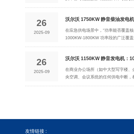
可靠的性能与便捷的运维设计，进一步
现绝缘老化导致的供电波动。同时，设
80%，彻底削弱低频共振噪音（这类
成为大型酒店主用或备用供电的核心设
机，经过 2000 小时连续高负荷测试
的大型车床，系统能快速响应，避免
以下；排气端搭载蜂窝式四级消音器，将
音型发电机的功率输出精准匹配大型酒店 
绝缘材料，抗磨损、抗腐蚀性能优异，
分贝，与商场背景音乐声量相当，顾客
沃尔沃 1750KW 静音柴油发电
26
照明、热水器、智能控制系统）是核心负
便利性上，设备配备可开合式检修门
源消耗。沃尔沃为该发电机搭载自主研
按同时接待 500 人计算，负荷约 3
在应急供电场景中，“功率能否覆盖核心
基础保养，单次维护时间控制在 40
2025-09
通发电机节能 10%-12%。以日均
上公共区域照明、电梯、泳池水循环系统
1000KW-1800KW 功率段
数，提前预警潜在故障（如机油变质、
（ECU），可根据商业用电负荷动态调
一区间，即便遇到用电高峰（如晚餐时段
的核心应急供电设备，既能在突发断电
高峰时段负荷升至 1450KW 时
免因功率不足导致空调停机、会议中断
1800KW 的功率段覆盖，精准适配
区间内始终保持低能耗状态，实现商业
可通过 1000KW-1800KW 
沃尔沃 1150KW 静音发电机：
26
的功率区间可全面覆盖：对于大型工
大型酒店场景的核心差异化优势，彻底
站、冷却水泵）的应急总负荷约 150
在商业办公场所（如中大型写字楼、
2025-09
控制在 40 分贝以下，宴会厅、大堂
偿技术维持电压稳定在 ±0.8% 
央空调、会议系统的任何供电中断，都可
过墙体、管道传导至客房或公共区域，
术室（麻醉机、体外循环设备）、影像科
覆盖、契合办公场景的静音设计，以
钢板（适配酒店地下设备间潮湿环境）
持续运转，为医疗救援争取关键时间；
公环境。 1000KW-1800KW
底座之间安装空气弹簧减震器，搭配
能轻松应对，防止因断电引发顾客恐慌或
差异：工作日早 9 点至晚 6 点的
素）；进风系统采用螺旋式消音风道与
不同场景单独配置设备，大幅提升应
到重要会议集中召开（如多间会议室同
音百叶窗，通过气流导向进一步削弱噪
运行噪音敏感：医院需保持安静的诊疗
1150KW 静音发电机的额定功率可
行，距离设备近的客房（地上一层）
噪音常超 105 分贝，不仅会干扰
1300KW，设备 1000KW-18
扰，完美契合大型酒店 “静谧高端” 
这一痛点：机身采用三层复合隔音结
本。此外，该发电机支持与市政电网
友情链接 :