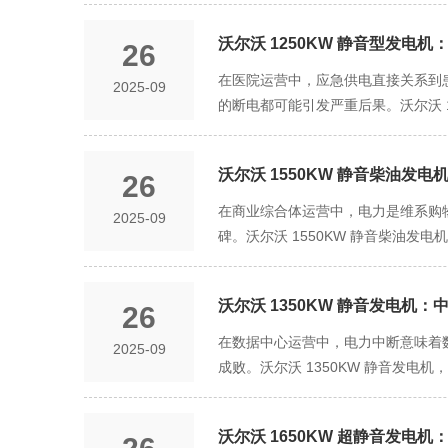
低 80%，大幅削减低频共振噪音（
行，在用电低谷时自动降低输出功率节
气。作为全球知名的动力设备制造商，沃
进风量满足散热需求的同时，将风噪
展需求。 低噪设计是该发电机适配酒
沃尔沃 1250KW 静音型发
26
一台 1400KW 静音柴油发电机从
气噪音从 118 分贝降至 68 分贝
运行噪音常达 90 分贝以上，即便
力输出稳定无衰减；发电机定子绕组需通
在医院运营中，应急供电直接关系到患
2025-09
在医院设备间时，病房内几乎听不到运
客不满。沃尔沃通过 “四重深度降噪
适应性测试，确保在北方严寒、南方
的断电都可能引发严重后果。沃尔沃 
充高密度吸音棉（降噪系数达 0.9
务网点，可实现 24 小时响应、48
成为三级医院、综合医院等大型医疗
垫，振动传递量降低 75%，大幅
年故障率低于 1.8%，品牌品质成为设
覆盖，是该发电机适配医院应急负荷的
在保证每小时 1000m³ 进风量满足
求。对于大型工业厂区（如汽车零部
沃尔沃 1550KW 静音柴油发电
26
机、心电监护仪、输液泵）与新生儿重症
贝以下。实际测试显示，即便发电机
库）的总用电负荷常达 1200KW
灯、体外循环机）按 4 间同时运转计算
在商业综合体运营中，电力是维系购
2025-09
觉不到发电机运行，彻底消除 “供电噪
1500KW，也能通过智能功率补偿
300KW；加上急诊部、药房冷藏系统、
碑。沃尔沃 1550KW 静音柴油发
调、电梯及餐饮冷柜的总负荷约 1100K
覆盖这一区间，即便遇到极端情况 —
10 万平方米的大型商业综合体主用或
率区间可轻松应对，既保障商业运营连
出，避免因供电不足导致医疗设备停机。
适配商业综合体 “多区域、高波动”
3000KW 以上，适配工厂产能扩张
费，完美契合医院对急诊供电 “精准
沃尔沃 1350KW 静音发电
26
础通风、办公区域及部分餐饮门店的总
以内 —— 超过这一时间，ICU 患
影院放映系统启动、儿童游乐区设备运行
在数据中心运营中，电力中断意味着数
2025-09
主研发的智能应急启动系统，可与医院
免因功率不足导致电梯停运、餐饮停
成败。沃尔沃 1350KW 静音发电
电，能在 8-10 秒内完成从启动到达
备会使负荷短暂升至 1600KW-170
台服务器）备用供电的优选设备，既
运行时续航可达 12-15 小时，
种 “全负荷覆盖 + 灵活扩展” 的优
用负荷的核心前提。中小型数据中心的用
的修复时间通常为 6-18 小时）
求。 稳定可靠的供电性能，是保障商
沃尔沃 1650KW 超静音发电机
总功耗达 1500KW，但日常运行中服