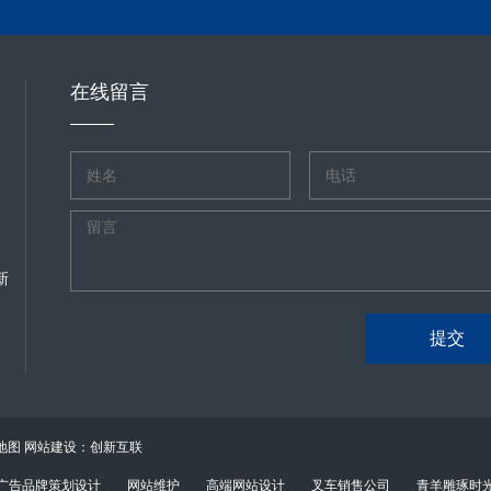
，可隔绝 90% 以上的机械噪音；发动机与底座之间安装空气弹簧减震器
运营需求。 静音设计是该发电机适配商业办公场所的核心差异化优势，彻底解
噪音穿透力强，是影响环境的主要因素）；进风系统采用螺旋式消音风道与低
工专注工作需环境噪音控制在 50 分贝以下，重要会议、客户洽谈更需静谧
制在 45 分贝以下；排风系统配备静音百叶窗，通过气流导向进一步削弱
间，噪音也可能通过墙体、通风管道传导至办公区域，干扰员工注意力、影
下。实际测试显示，即便发电机满负荷运行，距离设备 20 米处的噪音值仅为 
在线留言
合隔音结构，外层为 2.5mm 厚防腐蚀钢板（适配办公场所地下设备间
知；部署在商业综合体或工业厂区时，也不会对周边环境造成干扰，真正实现
料，可隔绝 88% 以上的机械噪音；发动机与底座之间安装空气弹簧减震
类噪音穿透力强，易通过地面、墙体传导至办公区）；进风系统采用螺旋式
时，将风噪控制在 45 分贝以下；排气系统配备阻抗复合式三级消音器，将排气
距离设备近的办公楼层（地上一层）内噪音值仅为 42 分贝，与正常办公
会议沟通，真正实现 “供电不扰工”。
新
提交
地图
网站建设：创新互联
广告品牌策划设计
网站维护
高端网站设计
叉车销售公司
青羊雕琢时