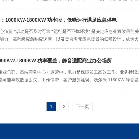
降低用户使用压力，让供电管理更轻松。沃尔沃 1650KW 超静音发电机
备配备智能励磁调节系统，可实时抑制负荷波动带来的电压冲击 —— 例如
噪音穿透力强，是干扰商业环境的主要因素）；进风系统搭配低噪音变频风
备，既保障酒店全场景用电不中断，又以低噪运行维护高端服务品质。 作为
，缸体采用蠕墨铸铁材质，耐温等级达 220℃，可在 - 30℃至 55℃的
电压骤降影响周边电子加工企业的精密检测设备，确保园内所有企业用电
排气噪音从 115 分贝降至 68 分贝以下。实际测试显示，发电机满负荷
“全业态、高波动” 的用电负荷。大型酒店的用电需求贯穿 “住宿 - 餐饮 
平均无故障运行时间超 3500 小时，年故障率低于 1.8%，大幅减少
完全察觉不到供电设备运行，真正实现 “低噪在线不扰商”。 高效在线
机：1000KW-1800KW 功率段，低噪运行满足应急供电
荷，300 间客房满房时总功耗约 400KW-500KW；餐饮区域（中
，核心部件（如机油滤清器、空气滤清器）均设置在便于操作的位置，用
发的 D16 系列柴油发动机，采用高压共轨燃油喷射技术与高效涡轮增压
00KW-350KW；会议中心（大型会议厅灯光音响、多功能厅投影设备）举办重
负荷”“启动是否及时可靠”“运行是否不扰环境” 是决定应急处置效果的关键
 分钟以内；同时，设备搭载沃尔沃全球智能监控系统，可实时远程监测机油
运行 8 小时的购物中心为例，按当前柴油价格计算，每年可节省燃油成本超
等基础设施，日常总用电负荷稳定在 1000KW-1200KW。沃尔沃 13
的广泛覆盖能力、毫秒级应急响应速度，以及契合多元应急场景的低噪设计，成
滤芯堵塞），用户无需频繁到现场巡检，通过手机 APP 即可掌握设备状态
整燃油供给与进气量 —— 例如商场非高峰时段负荷降至 1000KW 时
餐饮满负荷 + 多场会议同步召开），负荷短暂升至 1250KW-130
时快速填补电力缺口，又能以低噪运行消除环境干扰，为各类场景的应急供电
，涡轮增压系统快速提升进气效率，确保动力稳定输出且不额外增加油耗。这种
。若酒店承接大型宴会或国际会议，临时增设的舞台设备、同声传译系统会使负
多场景应急供电的 “高刚需、差异化” 负荷需求。不同应急场景的核心负荷差
供电 “高效在线降成本”。
的功率扩展能力动态适配，无需更换核心设备，充分体现中大功率主力设备的 “全
1000KW-1800KW 功率覆盖，静音适配商业办公场所
业厂区（如汽车整车厂、重型机械厂），核心生产线（冲压设备、焊接机
解决传统大功率设备 “噪音扰客” 痛点。大型酒店多定位中高端市场，住
0KW-1700KW，设备额定功率可完全覆盖，即便临时启动备用设备导致负
企业总部、高端商务中心）运营中，电力是保障员工高效工作、业务持续运
等公共区域需维持优雅安静的氛围，传统 1300KW 发电机 95 分贝以
以内，避免因供电不足造成生产线停机、模具损坏等严重损失；在综合医院场景
能导致数据丢失、工作停滞、客户服务延误。沃尔沃 1150KW 静音发电机，
引发住客投诉。沃尔沃通过 “五重深度降噪技术” 实现极致低噪：机身采
（CT、MRI）及药房冷藏系统的应急总负荷约 1400KW-1600K
及稳定可靠的运行性能，成为商业办公场所主用或备用供电的优选设备，
，中层填充高密度吸音棉（降噪系数达 0.92），内层为多孔陶瓷吸音材料
即便是大型商业综合体，突发断电时照明、电梯、冷链系统及安防设备的应急总
 的功率覆盖，精准适配商业办公场所 “多设备、高波动” 的用电负荷特点。
悬浮式机身设计，将振动传递量降低 80%，大幅削减低频共振噪音（这
生鲜商品变质。这种 “一设备适配多场景” 的功率优势，让其在 1000K
办公高峰，楼内数百台电脑、数十台服务器、全楼中央空调、公共区域照明及电梯
1
2
下一页
低噪音变频风机，在保证每小时 1200m³ 进风量满足散热需求的同时，
急供电方案的灵活性与经济性。 低噪运行设计，是该发电机适配多元应
步使用投影、音响、视频会议系统）、夏季或冬季空调满负荷运转，总负荷会升
音；排气端搭载蜂窝式四级消音器，将排气噪音从 110 分贝降至 68
与休养环境，商业综合体周边人流量大，工业厂区若临近居民区也需控制噪
完全覆盖，避免因功率不足导致会议中断、空调停机。即便办公场所新增部门或
内噪音值仅为 38 分贝，与正常卧室环境相当，住客几乎察觉不到供电设
医院患者休息、商业区域人群疏散，还可能引发周边居民投诉，影响应急处置秩
00KW 的功率扩展能力也能动态补偿输出，维持电压稳定在 ±0.8% 以内，
的服务定位。
构，外层为 3mm 厚防腐蚀钢板（适配工业高尘、医院潮湿等复杂环境）
并网运行，在用电低谷（如夜间、周末）自动降低输出功率节省能耗，在