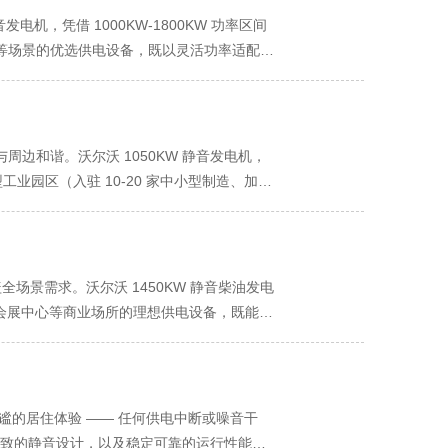
损失；影院放映设备若出现供电不稳，会导致影
机的额定功率可完全覆盖这一区间，即便遇到部分
电机，凭借 1000KW-1800KW 功率区间
柴油发动机，采用高压共轨燃油喷射技术与高效涡
智能功率补偿技术稳定输出，避免因供电不足触
等场景的优选供电设备，既以灵活功率适配多
H 级绝缘材料，耐温等级达 180℃，即便在
组将总备用功率提升至 2000KW 以上，无
-1800KW 的功率覆盖，为多场景供电提供
调节系统，可实时抑制负荷波动带来的电压冲
级应急响应性能，是守护数据安全的关键防线。
（冲压机、焊接机器人、涂装设备）与辅助系统
过这一时间，未及时备份的数据可能丢失，依赖实
功率可完全覆盖，即便订单旺季临时增加生产班
动系统，可与数据中心 UPS 系统实时联动，
业综合体场景中，商场照明、中央空调、餐饮冷
边和谐。沃尔沃 1050KW 静音发电机，
 秒内完成从启动到向 UPS 系统供电的全过
KW，设备 1000KW-1800KW 的功率区
工业园区（入驻 10-20 家中小型制造、加工
设备配备大容量双燃油箱（主油箱 400L + 备
，可根据场景负荷增长灵活扩展总功率至
00KW 的功率区间，精准适配中小型工业园区
72 小时以上，足以应对台风、暴雨等极端天气
减少用户设备更换的麻烦，实现 “功率适配省
 家企业的园区为例，日常生产时段，电子加工
100 分贝，在工业厂区会干扰操作人员听力健康
备，加上园区公共设施（路灯、污水处理系
降低顾客消费意愿；医院病房受噪音影响，将
1050KW，沃尔沃 1050KW 静音发电机的
全场景需求。沃尔沃 1450KW 静音柴油发电
 3mm 厚防腐蚀钢板，中层填充高密度吸音棉
暂增至 1100KW-1200KW，设备
酒店、会展中心等商业场所的理想供电设备，既能满
气弹簧减震器，搭配悬浮式机身设计，将振动传
大幅降低园区扩容成本。这种 “按需适配 + 灵
“低噪高效双在线” 是该发电机适配商业场景的
式消音风道与低噪音变频风机，在保证每小时
供保障。 稳定可靠的供电性能，是保障园区企业
购物中心需营造轻松愉悦的购物氛围，酒店要保障
向进一步削弱噪音；排气端搭载蜂窝式四级消音
误、原料浪费，甚至面临违约赔偿。沃尔沃
，会严重破坏商业场景氛围，甚至引发顾客投诉。
噪音值仅为 52 分贝，与普通办公室环境噪音
压系统，燃油燃烧效率高达 44%，连续运行稳
（适配商业场所地下设备间潮湿环境），中层填充
谧的居住体验 —— 任何供电中断或噪音干
或环境干扰，实现 “运行低噪省心”。 稳定
季园区高温环境下长时间满负荷运行，也不易出
座之间安装空气弹簧减震器，振动传递量降低
、极致的静音设计，以及稳定可靠的运行性能，