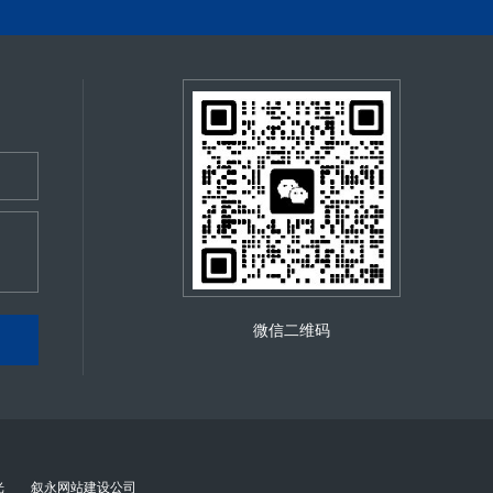
，搭配悬浮式机身设计，将振动传递量降低
决传统大功率设备 “噪音扰工” 痛点。商业办
噪音变频风机，在保证每小时 1500m³ 进
氛围，传统 1150KW 发电机运行噪音常达
噪音；排气端搭载蜂窝式四级消音器，将排气
响沟通效率。沃尔沃通过 “四重深度降噪技
52 分贝，与普通办公室环境噪音相当 —— 安
潮湿环境），中层填充高密度吸音棉（降噪系数
 “应急供电不扰境”。
器，搭配悬浮式机身设计，将振动传递量降低
消音风道与低噪音变频风机，在保证每小时
噪音从 105 分贝降至 68 分贝以下。实际
室内打印机运行声量相当，员工几乎察觉不到
微信二维码
光
叙永网站建设公司