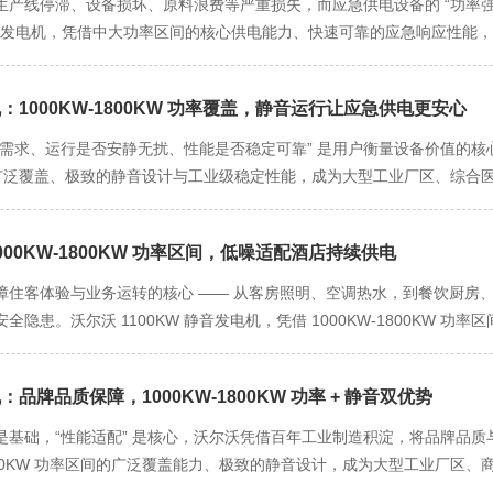
产线停滞、设备损坏、原料浪费等严重损失，而应急供电设备的 “功率强度”
 静音发电机，凭借中大功率区间的核心供电能力、快速可靠的应急响应性
场景的应急供电核心设备，既能在断电时快速填补电力缺口，又能避免传
沃尔沃 1300KW 静音发电机的功率输出精准匹配工业应急场景的负荷
机：1000KW-1800KW 功率覆盖，静音运行让应急供电更安心
大” 两大板块：以中型汽车零部件厂为例，其冲压生产线、焊接机器人、注
供电中断，这些设备若停机超过 10 分钟，就可能导致模具冷却凝固、半成
需求、运行是否安静无扰、性能是否稳定可靠” 是用户衡量设备价值的核心标
求稳定在 1100KW-1300KW，沃尔沃 1300KW 静音发电机的额
功率区间的广泛覆盖、极致的静音设计与工业级稳定性能，成为大型工业厂区、综
KW 的备用冷却泵），也能通过智能功率补偿技术瞬间响应，维持电压稳定在
又以低噪运行消除环境干扰，让应急供电过程更安心、更可靠。 1000KW
工厂后期产能扩张，可灵活将总功率提升至 2600KW 以上，无需更
急场景的负荷需求差异显著，而沃尔沃 1700KW 静音柴油发电机的
期发展需求。 快速可靠的应急响应性能，是该发电机成为工业应急核心的
1000KW-1800KW 功率区间，低噪适配酒店持续供电
（冲压机、焊接机器人、涂装设备）与辅助系统（压缩空气站、冷却水泵）的应
若断电后无法及时恢复加热或搅拌，釜内原料可能因反应失衡引发安全风险
动备用设备导致负荷波动，也能通过智能功率补偿技术维持稳定输出，避
保障住客体验与业务运转的核心 —— 从客房照明、空调热水，到餐饮厨
1300KW 静音发电机搭载自主研发的智能应急启动系统，可与工厂电
备及中央空调、电梯的应急负荷约 1400KW-1600KW，该发电机可
隐患。沃尔沃 1100KW 静音发电机，凭借 1000KW-1800KW 
压低于额定值 90% 或完全断电，能在 8-10 秒内完成从启动到达到额定
大型商业综合体，突发断电时照明、电梯、冷链系统的总负荷约 1200KW
有 200-400 间客房的度假酒店、商务酒店）的优选供电设备，既能
窗口期”。同时，设备配备大容量双燃油箱（主油箱 400L + 备用油箱 30
“一设备多场景适配” 的优势，让其在 1000KW-1800KW 功率段中
。 1000KW-1800KW 的功率区间，精准适配酒店多元化的持续用电负
间可延长至 72 小时以上，足以应对台风、暴雨等极端天气导致的长时间断
” 的关键差异化优势。应急供电场景往往对环境噪音敏感：医院需保持安
：品牌品质保障，1000KW-1800KW 功率 + 静音双优势
空调、照明、电视、热水器）的总负荷约 500KW-600KW；餐饮区域
音污染。传统 1700KW 柴油发电机运行噪音常超 105 分贝，不仅
-400KW；再加上公共区域照明、电梯、安防监控、污水处理等基础设施，总用
是基础，“性能适配” 是核心，沃尔沃凭借百年工业制造积淀，将品牌品质与
重深度降噪技术” 攻克这一痛点：机身采用三层复合隔音结构，外层为 3
完全覆盖，即便遇到用电高峰（如晚餐时段厨房满负荷运转 + 多场会议同步召开
-1800KW 功率区间的广泛覆盖能力、极致的静音设计，成为大型工业厂
瓷吸音材料，可隔绝 90% 以上的机械噪音；发动机与底座之间安装空气弹
0KW 区间的功率扩展能力，动态补偿输出，避免因功率不足导致空调停机、
 “功率 + 静音” 双优势满足多元场景的严苛需求。 沃尔沃品牌品质，是